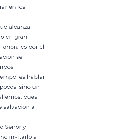
ar en los
que alcanza
yó en gran
, ahora es por el
ación se
empos.
tiempo, es hablar
 pocos, sino un
callemos, pues
 salvación a
o Señor y
no invitarlo a