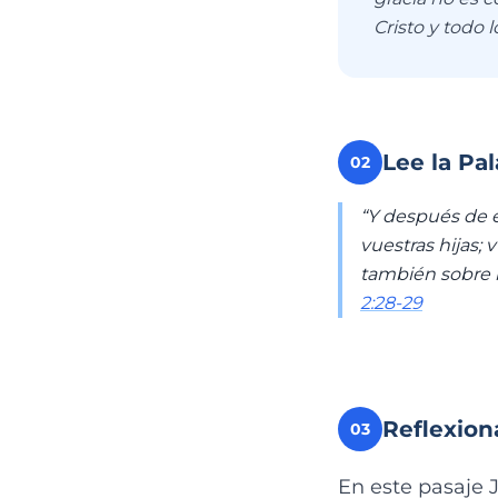
Cristo y todo l
Lee la Pa
02
“Y después de e
vuestras hijas;
también sobre l
2:28-29
Reflexion
03
En este pasaje J