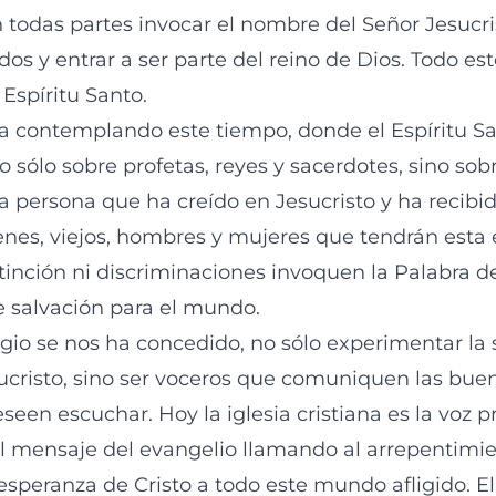
todas partes invocar el nombre del Señor Jesucrist
os y entrar a ser parte del reino de Dios. Todo es
 Espíritu Santo.
ba contemplando este tiempo, donde el Espíritu Sa
sólo sobre profetas, reyes y sacerdotes, sino sobr
a persona que ha creído en Jesucristo y ha recibi
venes, viejos, hombres y mujeres que tendrán esta 
stinción ni discriminaciones invoquen la Palabra d
 salvación para el mundo.
egio se nos ha concedido, no sólo experimentar la 
ucristo, sino ser voceros que comuniquen las bue
seen escuchar. Hoy la iglesia cristiana es la voz p
el mensaje del evangelio llamando al arrepentimie
esperanza de Cristo a todo este mundo afligido. El