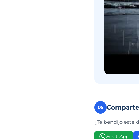
Compart
05
¿Te bendijo este 
WhatsApp