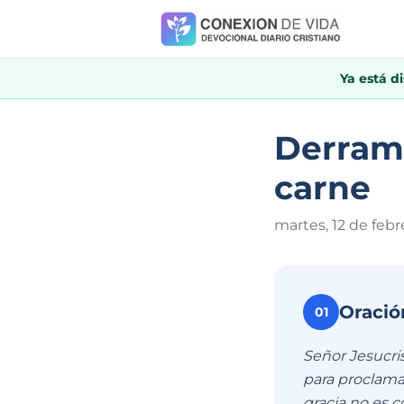
Ya está d
Derrama
carne
martes, 12 de febr
Oració
01
Señor Jesucris
para proclama
gracia no es c