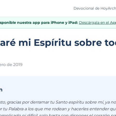
Devocional de Hoy
Arch
isponible nuestra app para iPhone y iPad:
Descárgala en el Ap
ré mi Espíritu sobre t
ero de 201
9
n
to, gracias por derramar tu Santo espíritu sobre mí, ya 
r tu Palabra a los que me rodean y hacerles entender que
omplicado ni difícil, solo basta con disponer el corazón pa