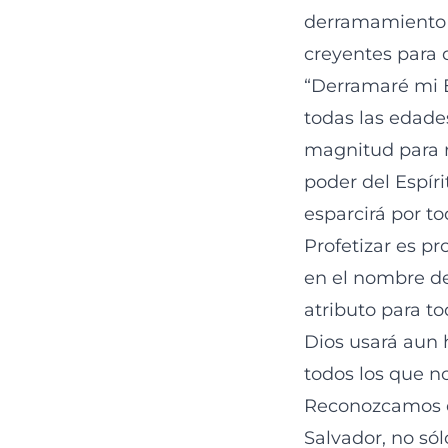
derramamiento d
creyentes para di
“Derramaré mi E
todas las edade
magnitud para re
poder del Espír
esparcirá por t
Profetizar es pr
en el nombre de 
atributo para t
Dios usará aun 
todos los que n
Reconozcamos qu
Salvador, no sól