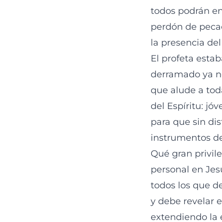
todos podrán en 
perdón de pecad
la presencia del
El profeta esta
derramado ya no 
que alude a tod
del Espíritu: jó
para que sin di
instrumentos de
Qué gran privil
personal en Jes
todos los que de
y debe revelar 
extendiendo la 