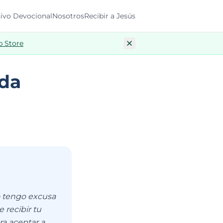
ivo Devocional
Nosotros
Recibir a Jesús
p Store
oda
no tengo excusa
 recibir tu
ra aceptar a