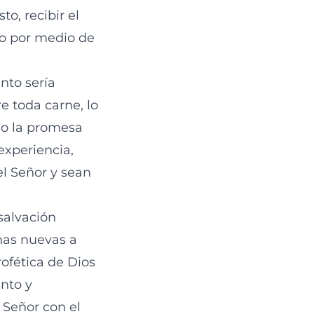
o, recibir el
to por medio de
nto sería
e toda carne, lo
do la promesa
experiencia,
el Señor y sean
salvación
nas nuevas a
rofética de Dios
nto y
 Señor con el