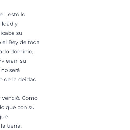
”, esto lo
mildad y
dicaba su
o el Rey de toda
dado dominio,
rvieran; su
 no será
to de la deidad
y venció. Como
odo que con su
que
a tierra.