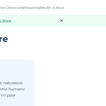
ivo Devocional
Nosotros
Recibir a Jesús
p Store
re
i naturaleza
s como humano
 mí para