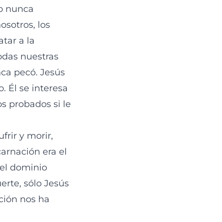
to nunca
osotros, los
tar a la
odas nuestras
nca pecó. Jesús
. Él se interesa
s probados si le
rir y morir,
arnación era el
 el dominio
erte, sólo Jesús
ción nos ha