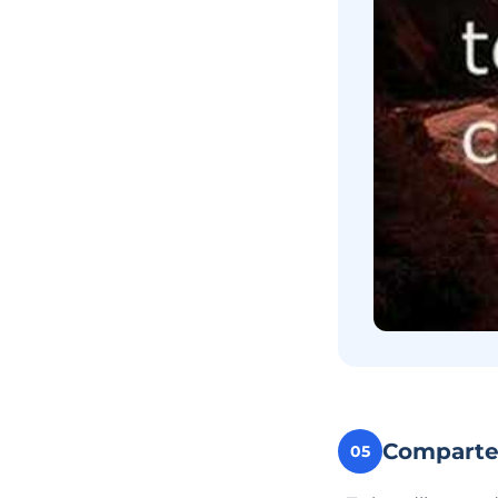
Compart
05