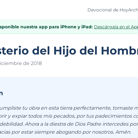
Devocional de Hoy
Arch
isponible nuestra app para iPhone y iPad:
Descárgala en el Ap
sterio del Hijo del Homb
diciembre de 201
8
n
umpliste tu obra en esta tierra perfectamente, tomaste m
rir y expiar todos mis pecados, por tus padecimiento
ebilidad. Ahora a la diestra de Dios Padre intercedes por
cias por estar siempre abogando por nosotros. Amén.