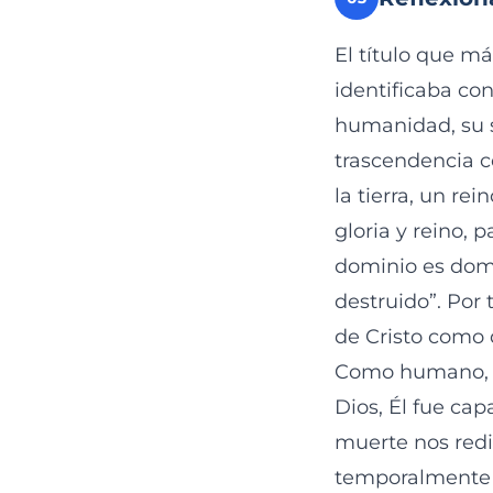
El título que má
identificaba con
humanidad, su s
trascendencia c
la tierra, un re
gloria y reino, 
dominio es domi
destruido”. Por 
de Cristo como
Como humano, C
Dios, Él fue ca
muerte nos redi
temporalmente s