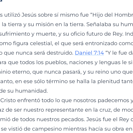
s utilizó Jesús sobre sí mismo fue “Hijo del Hombre
 la tierra y su misión en la tierra. Señalaba su hu
ufrimiento y muerte, y su oficio futuro de Rey. In
omo figura celestial, el que será entronizado com
ino que nunca será destruido.
Daniel 7:14
“Y le fue 
para que todos los pueblos, naciones y lenguas le si
nio eterno, que nunca pasará, y su reino uno que
tanto, en ese sólo término se halla la plenitud tan
 de su humanidad.
risto enfrentó todo lo que nosotros padecemos 
paz de ser nuestro representante en la cruz, de m
mió de todos nuestros pecados. Jesús fue el Rey 
e vistió de campesino mientras hacía su obra en l