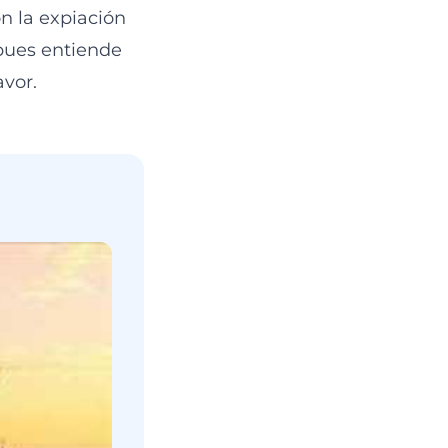
n la expiación
 pues entiende
avor.