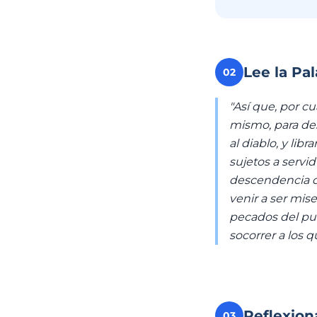
Lee la Pa
02
"Así que, por cu
mismo, para des
al diablo, y lib
sujetos a servi
descendencia d
venir a ser mise
pecados del pu
socorrer a los 
Reflexion
03