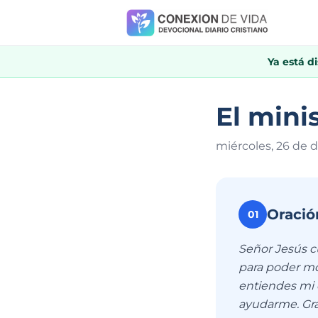
Ya está d
El mini
miércoles, 26 de 
Oració
01
Señor Jesús c
para poder mo
entiendes mi d
ayudarme. Gra