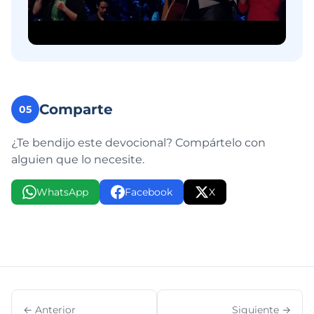
Comparte
05
¿Te bendijo este devocional? Compártelo con
alguien que lo necesite.
WhatsApp
Facebook
X
← Anterior
Siguiente →