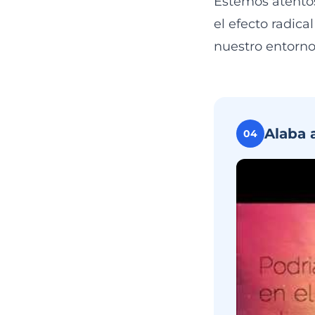
Estemos atentos
el efecto radic
nuestro entorno
Alaba 
04