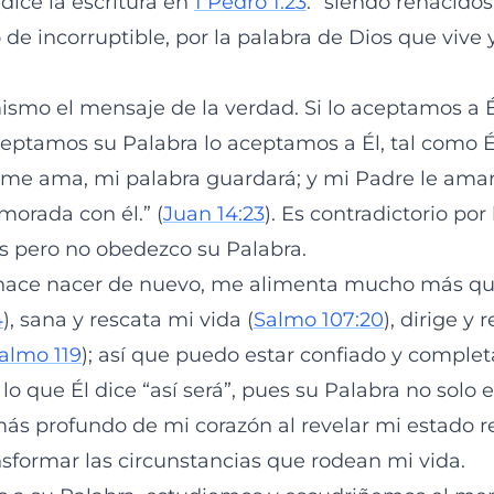
 dice la escritura en
1 Pedro 1:23
: “siendo renacidos
o de incorruptible, por la palabra de Dios que viv
mismo el mensaje de la verdad. Si lo aceptamos a 
aceptamos su Palabra lo aceptamos a Él, tal como
 me ama, mi palabra guardará; y mi Padre le ama
morada con él.” (
Juan 14:23
). Es contradictorio por
 pero no obedezco su Palabra.
hace nacer de nuevo, me alimenta mucho más qu
4
), sana y rescata mi vida (
Salmo 107:20
), dirige y
almo 119
); así que puedo estar confiado y compl
 lo que Él dice “así será”, pues su Palabra no solo 
más profundo de mi corazón al revelar mi estado re
sformar las circunstancias que rodean mi vida.