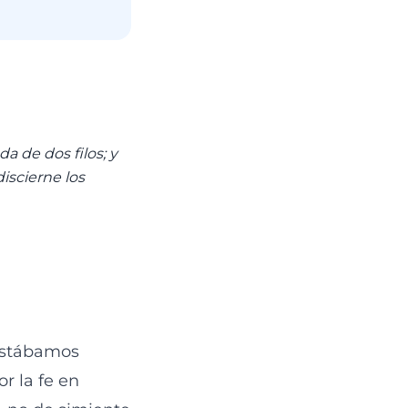
a de dos filos; y
discierne los
 estábamos
r la fe en