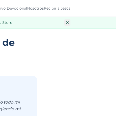
ivo Devocional
Nosotros
Recibir a Jesús
p Store
 de
do todo mi
igiendo mi