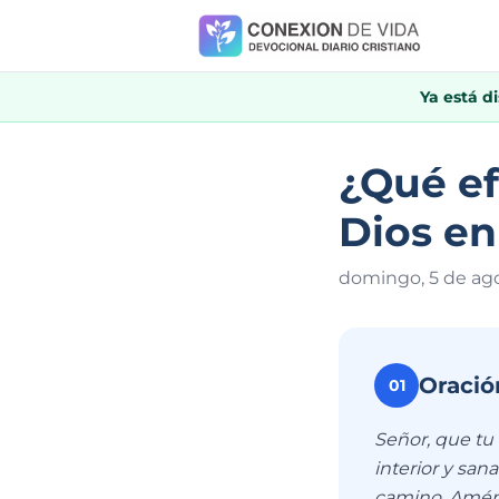
Ya está d
¿Qué ef
Dios en
domingo, 5 de ag
Oració
01
Señor, que tu
interior y sa
camino. Amén