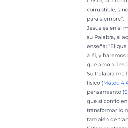
Cristo, tal como
corruptible, sin
para siempre”.
Jesús es en sí 
su Palabra, si 
enseña: “El que
a él, y haremos 
que amo a Jesús
Su Palabra me 
físico (
Mateo 4:
pensamiento (
S
que si confío en
transformar lo 
también de tran