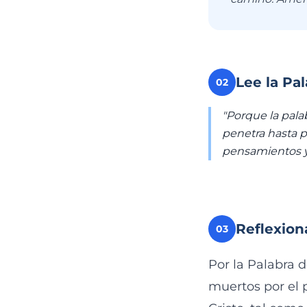
Lee la Pa
02
"Porque la palab
penetra hasta pa
pensamientos y 
Reflexion
03
Por la Palabra 
muertos por el 