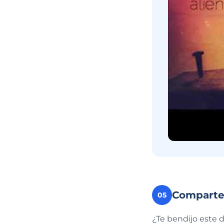
Compart
05
¿Te bendijo este 