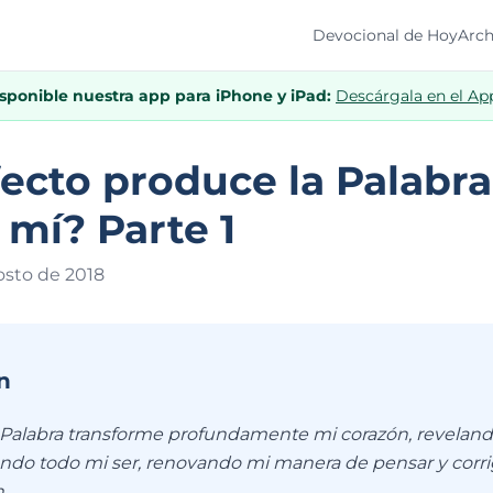
Devocional de Hoy
Arch
isponible nuestra app para iPhone y iPad:
Descárgala en el Ap
ecto produce la Palabra
 mí? Parte 1
osto de 201
8
n
 Palabra transforme profundamente mi corazón, revelan
nando todo mi ser, renovando mi manera de pensar y corr
.