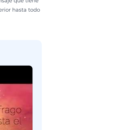
saje que tiene
erior hasta todo