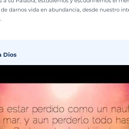
 a su Palabra, estudiemos y escudriñemos el men
al de darnos vida en abundancia, desde nuestro int
.
a Dios