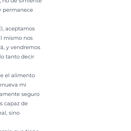
, no de simiente
e y permanece
Él, aceptamos
 Él mismo nos
rá, y vendremos
 lo tanto decir
e el alimento
 renueva mi
etamente seguro
es capaz de
al, sino