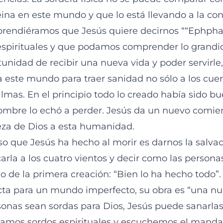
reina en este mundo y que lo está llevando a la co
prendiéramos que Jesús quiere decirnos ““Ephphat
espirituales y que podamos comprender lo grandi
rtunidad de recibir una nueva vida y poder servirl
a este mundo para traer sanidad no sólo a los cuer
almas. En el principio todo lo creado había sido b
ombre lo echó a perder. Jesús da un nuevo comie
leza de Dios a esta humanidad.
o que Jesús ha hecho al morir es darnos la salvac
rla a los cuatro vientos y decir como las persona
o de la primera creación: “Bien lo ha hecho todo”.
ecta para un mundo imperfecto, su obra es “una nu
onas sean sordas para Dios, Jesús puede sanarlas
eamos sordos espirituales y escuchemos el mandat