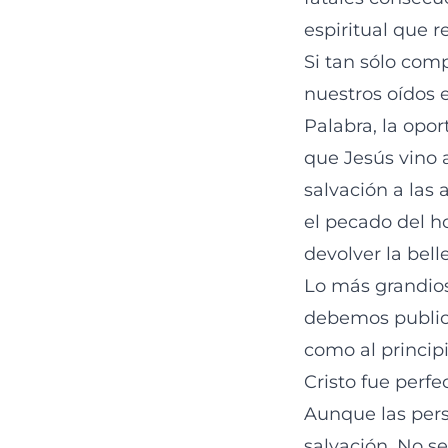
espiritual que 
Si tan sólo com
nuestros oídos 
Palabra, la opo
que Jesús vino 
salvación a las 
el pecado del h
devolver la bel
Lo más grandios
debemos publica
como al principi
Cristo fue perf
Aunque las pers
salvación. No s