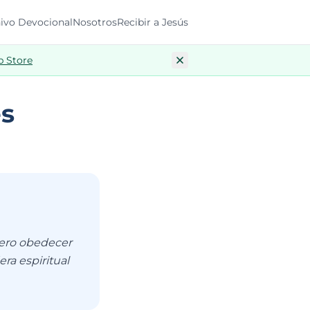
ivo Devocional
Nosotros
Recibir a Jesús
p Store
es
iero obedecer
ra espiritual