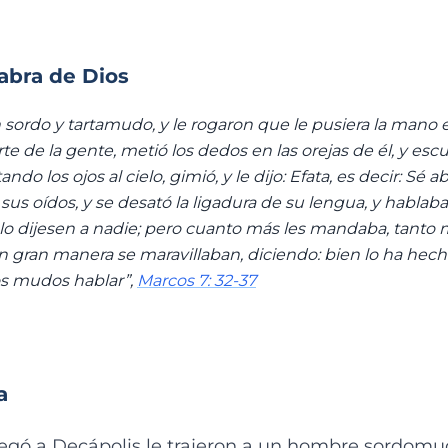
labra de Dios
un sordo y tartamudo, y le rogaron que le pusiera la mano 
e de la gente, metió los dedos en las orejas de él, y esc
ando los ojos al cielo, gimió, y le dijo: Efata, es decir: Sé
sus oídos, y se desató la ligadura de su lengua, y hablaba 
o dijesen a nadie; pero cuanto más les mandaba, tanto 
n gran manera se maravillaban, diciendo: bien lo ha hecho
los mudos hablar”,
Marcos 7: 32-37
a
egó a Decápolis le trajeron a un hombre sordomudo