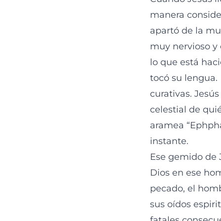
manera consider
apartó de la mu
muy nervioso y 
lo que está hac
tocó su lengua.
curativas. Jesús
celestial de qu
aramea “Ephphat
instante.
Ese gemido de Je
Dios en ese ho
pecado, el homb
sus oídos espiri
fatales consecu