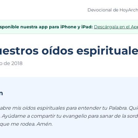
Devocional de Hoy
Arch
isponible nuestra app para iPhone y iPad:
Descárgala en el Ap
estros oídos espiritual
o de 201
8
n
bre mis oídos espirituales para entender tu Palabra. Qu
 Ayúdame a compartir tu evangelio para sanar de la sorde
 que me rodea. Amén.