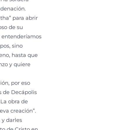
ndenación.
ha” para abrir
oso de su
e, entenderíamos
pos, sino
ueno, hasta que
nzo y quiere
ión, por eso
s de Decápolis
 La obra de
eva creación”.
 y darles
o de Cristo en