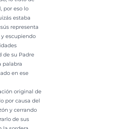
 por eso lo
uizás estaba
esús representa
s y escupiendo
lidades
ad de su Padre
a palabra
nado en ese
ación original de
o por causa del
zón y cerrando
rarlo de sus
 la sordera