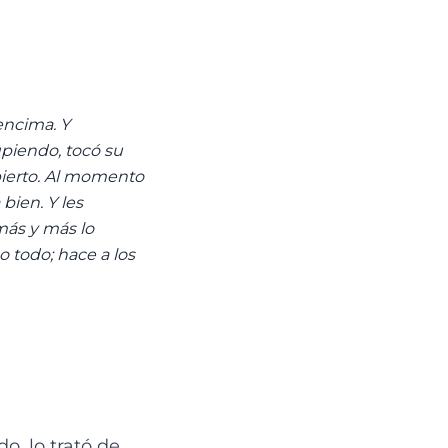
encima. Y
upiendo, tocó su
 abierto. Al momento
bien. Y les
más y más lo
 todo; hace a los
, lo trató de