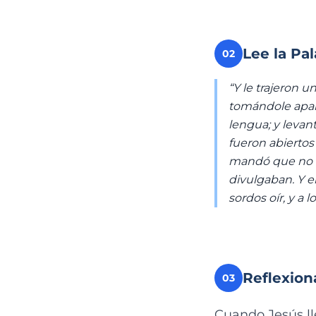
Lee la Pa
02
“Y le trajeron 
tomándole apart
lengua; y levant
fueron abiertos 
mandó que no l
divulgaban. Y e
sordos oír, y a 
Reflexion
03
Cuando Jesús ll