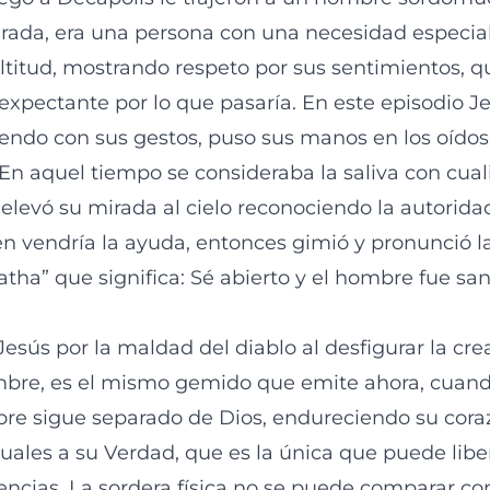
ada, era una persona con una necesidad especial,
ltitud, mostrando respeto por sus sentimientos, q
expectante por lo que pasaría. En este episodio J
iendo con sus gestos, puso sus manos en los oído
 En aquel tiempo se consideraba la saliva con cua
 elevó su mirada al cielo reconociendo la autorid
ién vendría la ayuda, entonces gimió y pronunció l
ha” que significa: Sé abierto y el hombre fue sa
sús por la maldad del diablo al desfigurar la cre
mbre, es el mismo gemido que emite ahora, cuand
re sigue separado de Dios, endureciendo su cora
tuales a su Verdad, que es la única que puede libe
encias. La sordera física no se puede comparar con