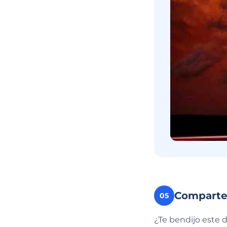
Compart
05
¿Te bendijo este 