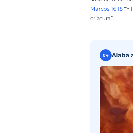
Marcos 16:15
“Y 
criatura”.
Alaba 
04