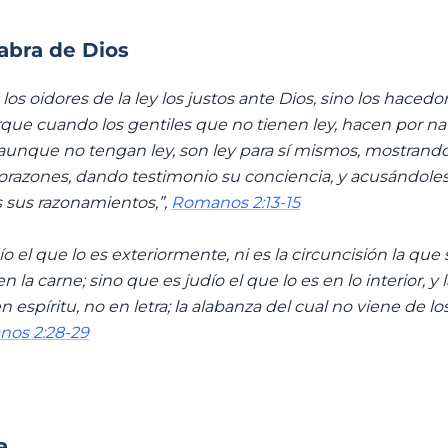
labra de Dios
os oidores de la ley los justos ante Dios, sino los hacedor
orque cuando los gentiles que no tienen ley, hacen por na
, aunque no tengan ley, son ley para sí mismos, mostrando 
corazones, dando testimonio su conciencia, y acusándoles
 sus razonamientos,”,
Romanos 2:13-15
o el que lo es exteriormente, ni es la circuncisión la que
 la carne; sino que es judío el que lo es en lo interior, y 
en espíritu, no en letra; la alabanza del cual no viene de l
os 2:28-29
a