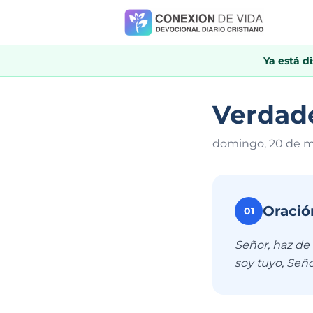
Ya está d
Verdade
domingo, 20 de m
Oració
01
Señor, haz de
soy tuyo, Seño