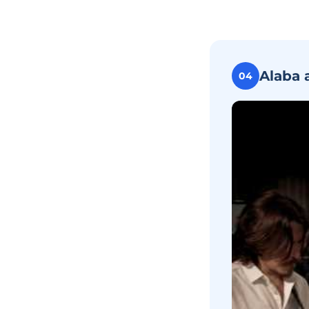
Alaba 
04