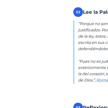
Lee la Pa
02
“Porque no son l
justificados. P
de la ley, éstos
escrita en sus 
defendiéndoles
“Pues no es judí
exteriormente en
la del corazón, 
de Dios.”,
Roman
Reflexion
03