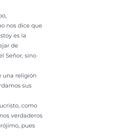
po,
no nos dice que
stoy es la
jar de
el Señor, sino
una religión
ardamos sus
sucristo, como
omos verdaderos
prójimo, pues