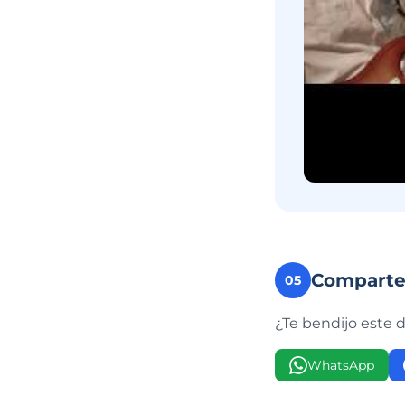
Compart
05
¿Te bendijo este 
WhatsApp