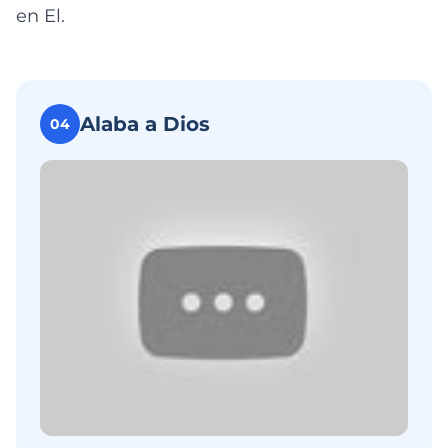
en El.
Alaba a Dios
04