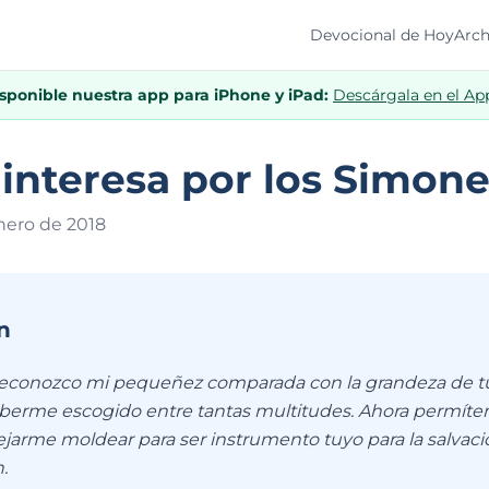
Devocional de Hoy
Arch
isponible nuestra app para iPhone y iPad:
Descárgala en el Ap
 interesa por los Simon
nero de 201
8
n
reconozco mi pequeñez comparada con la grandeza de tu
aberme escogido entre tantas multitudes. Ahora permí
ejarme moldear para ser instrumento tuyo para la salvaci
.