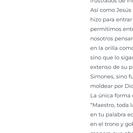
frustrados de in
Así como Jesús 
hizo para entrar
permitimos entr
nosotros pensa
en la orilla com
sino que lo sig
extenso de su p
Simones, sino f
moldear por Dio
La única forma 
“Maestro, toda
en tu palabra ec
en el trono y go