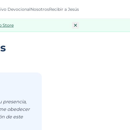
ivo Devocional
Nosotros
Recibir a Jesús
p Store
es
 presencia,
teme obedecer
ón de este