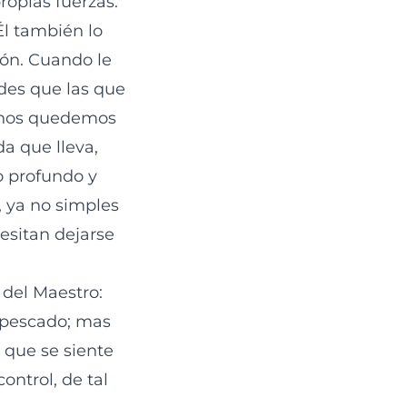
ropias fuerzas.
Él también lo
zón. Cuando le
des que las que
 nos quedemos
da que lleva,
o profundo y
, ya no simples
esitan dejarse
 del Maestro:
 pescado; mas
o que se siente
ontrol, de tal