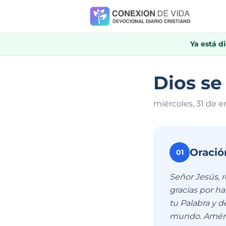
Ya está d
Dios se
miércoles, 31 de e
Oració
01
Señor Jesús, 
gracias por h
tu Palabra y d
mundo. Amén