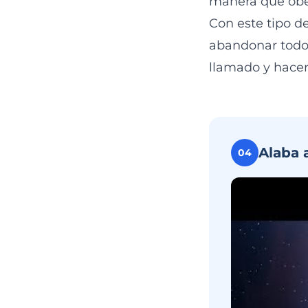
manera que obe
Con este tipo d
abandonar todo 
llamado y hacer
Alaba 
04