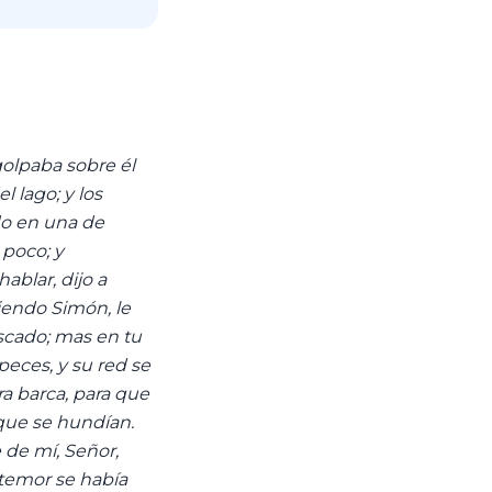
golpaba sobre él
l lago; y los
do en una de
 poco; y
ablar, dijo a
iendo Simón, le
scado; mas en tu
peces, y su red se
a barca, para que
 que se hundían.
 de mí, Señor,
temor se había