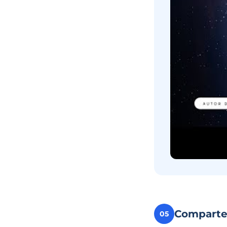
Compart
05