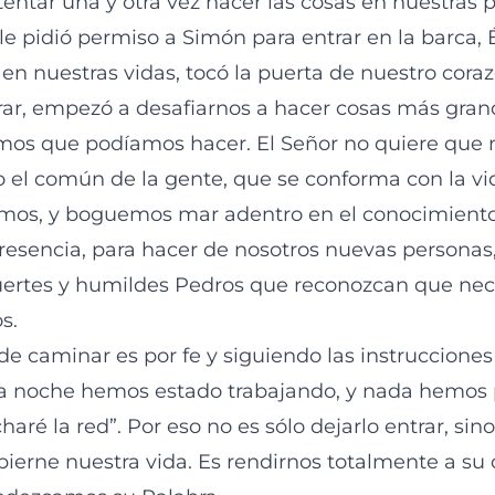
tentar una y otra vez hacer las cosas en nuestras p
le pidió permiso a Simón para entrar en la barca, 
 en nuestras vidas, tocó la puerta de nuestro cora
ar, empezó a desafiarnos a hacer cosas más gran
mos que podíamos hacer. El Señor no quiere que
o el común de la gente, que se conforma con la vi
amos, y boguemos mar adentro en el conocimient
resencia, para hacer de nosotros nuevas personas
uertes y humildes Pedros que reconozcan que nec
s.
de caminar es por fe y siguiendo las instrucciones
 la noche hemos estado trabajando, y nada hemos
haré la red”. Por eso no es sólo dejarlo entrar, sin
bierne nuestra vida. Es rendirnos totalmente a su c