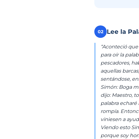
Lee la Pa
02
“Aconteció que 
para oír la pala
pescadores, hab
aquellas barcas,
sentándose, ens
Simón: Boga ma
dijo: Maestro, 
palabra echaré 
rompía. Entonce
viniesen a ayud
Viendo esto Sim
porque soy hom