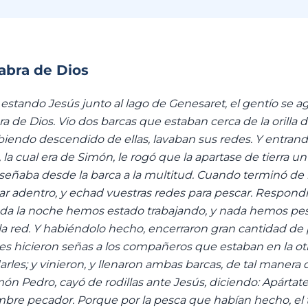
labra de Dios
estando Jesús junto al lago de Genesaret, el gentío se a
bra de Dios. Vio dos barcas que estaban cerca de la orilla de
iendo descendido de ellas, lavaban sus redes. Y entran
 la cual era de Simón, le rogó que la apartase de tierra un
eñaba desde la barca a la multitud. Cuando terminó de h
r adentro, y echad vuestras redes para pescar. Respond
toda la noche hemos estado trabajando, y nada hemos pe
la red. Y habiéndolo hecho, encerraron gran cantidad de 
s hicieron señas a los compañeros que estaban en la otr
arles; y vinieron, y llenaron ambas barcas, de tal manera
ón Pedro, cayó de rodillas ante Jesús, diciendo: Apártate
bre pecador. Porque por la pesca que habían hecho, el 