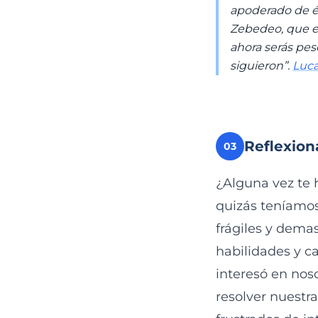
apoderado de él
Zebedeo, que e
ahora serás pes
siguieron”.
Lucas
Reflexion
03
¿Alguna vez te 
quizás teníamos
frágiles y dema
habilidades y c
interesó en nos
resolver nuestr