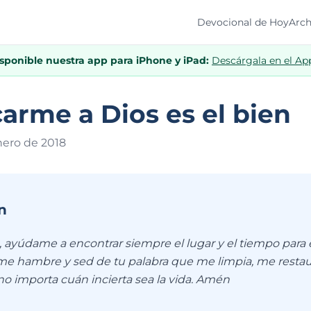
Devocional de Hoy
Arch
isponible nuestra app para iPhone y iPad:
Descárgala en el Ap
carme a Dios es el bien
nero de 201
8
n
 ayúdame a encontrar siempre el lugar y el tiempo para e
me hambre y sed de tu palabra que me limpia, me restau
no importa cuán incierta sea la vida. Amén