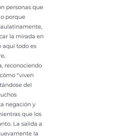
on personas que
; o porque
paulatinamente,
car la mirada en
e aquí todo es
e.
a, reconociendo
r cómo “viven
rtándose del
 Muchos
ta negación y
mientras que los
nto. La salida a
nuevamente la