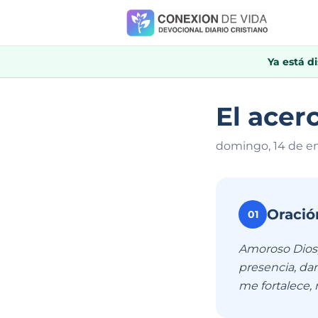
Ya está d
El acer
domingo, 14 de e
Oració
01
Amoroso Dios,
presencia, da
me fortalece, 