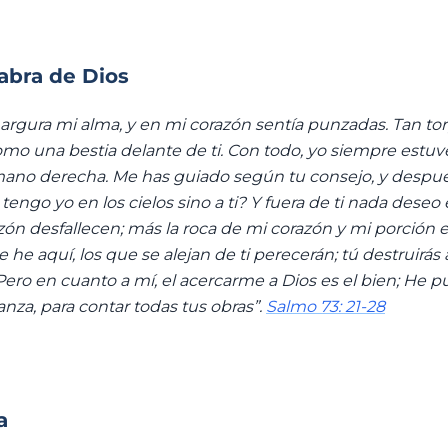
labra de Dios
argura mi alma, y en mi corazón sentía punzadas. Tan tor
omo una bestia delante de ti. Con todo, yo siempre estu
mano derecha. Me has guiado según tu consejo, y despué
 tengo yo en los cielos sino a ti? Y fuera de ti nada deseo e
zón desfallecen; más la roca de mi corazón y mi porción e
 he aquí, los que se alejan de ti perecerán; tú destruirás
. Pero en cuanto a mí, el acercarme a Dios es el bien; He 
nza, para contar todas tus obras”.
Salmo 73: 21-28
a