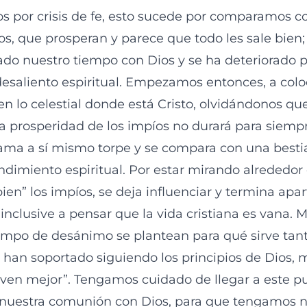
 por crisis de fe, esto sucede por comparamos c
os, que prosperan y parece que todo les sale bien
do nuestro tiempo con Dios y se ha deteriorado 
desaliento espiritual. Empezamos entonces, a colo
 en lo celestial donde está Cristo, olvidándonos qu
la prosperidad de los impíos no durará para siempr
llama a sí mismo torpe y se compara con una besti
endimiento espiritual. Por estar mirando alrededo
ien” los impíos, se deja influenciar y termina apa
inclusive a pensar que la vida cristiana es vana.
empo de desánimo se plantean para qué sirve tan
 han soportado siguiendo los principios de Dios, 
iven mejor”. Tengamos cuidado de llegar a este pu
r nuestra comunión con Dios, para que tengamos 