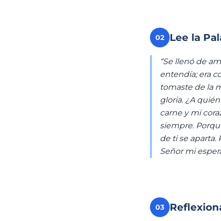
Lee la Pa
02
“Se llenó de am
entendía; era c
tomaste de la 
gloria. ¿A quién
carne y mi cora
siempre. Porque
de ti se aparta
Señor mi espera
Reflexion
03