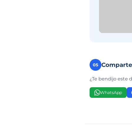
Compart
05
¿Te bendijo este 
WhatsApp