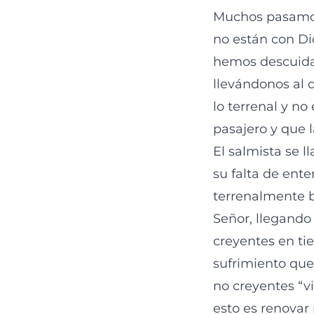
Muchos pasamos
no están con Di
hemos descuida
llevándonos al 
lo terrenal y no
pasajero y que 
El salmista se 
su falta de ent
terrenalmente b
Señor, llegando 
creyentes en ti
sufrimiento que
no creyentes “v
esto es renova