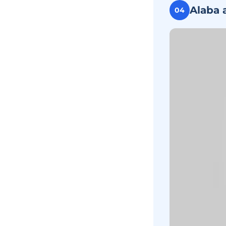
Alaba 
04