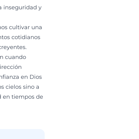
a inseguridad y
os cultivar una
ntos cotidianos
creyentes.
ún cuando
irección
nfianza en Dios
s cielos sino a
ad en tiempos de