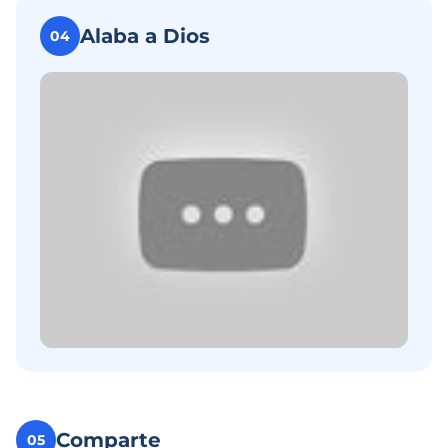
Alaba a Dios
04
Comparte
05