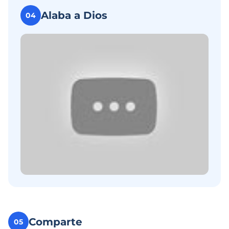
Alaba a Dios
04
Comparte
05