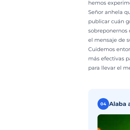
hemos experime
Señor anhela q
publicar cuán g
sobreponernos d
el mensaje de s
Cuidemos entonc
más efectivas p
para llevar el 
Alaba 
04