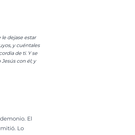
 le dejase estar
tuyos, y cuéntales
rdia de ti. Y se
Jesús con él; y
 demonio. El
mitió. Lo