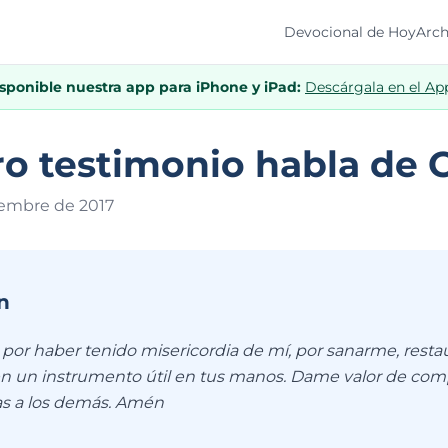
Devocional de Hoy
Arch
isponible nuestra app para iPhone y iPad:
Descárgala en el Ap
o testimonio habla de C
ciembre de 201
7
n
, por haber tenido misericordia de mí, por sanarme, rest
n un instrumento útil en tus manos. Dame valor de compa
s a los demás. Amén