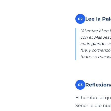
Lee la Pa
02
“Al entrar él e
con él. Mas Jesú
cuán grandes co
fue, y comenzó 
todos se maravi
Reflexion
03
El hombre al que
Señor le dio nue