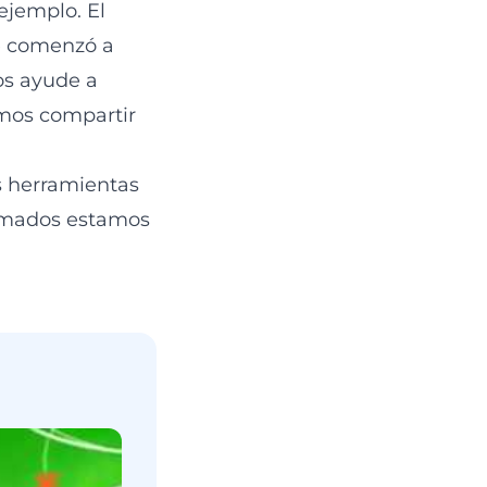
jemplo. El
e comenzó a
os ayude a
amos compartir
s herramientas
nimados estamos