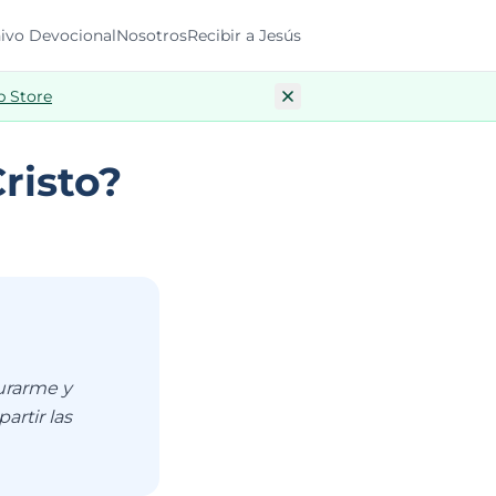
ivo Devocional
Nosotros
Recibir a Jesús
p Store
risto?
aurarme y
rtir las