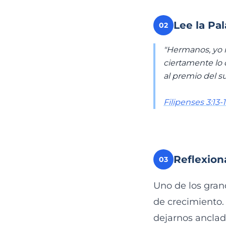
Lee la Pa
02
"Hermanos, yo 
ciertamente lo 
al premio del s
Filipenses 3:13-
Reflexion
03
Uno de los grand
de crecimiento.
dejarnos anclad