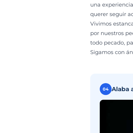
una experiencia
querer seguir a
Vivimos estanc
por nuestros pec
todo pecado, pa
Sigamos con áni
Alaba 
04