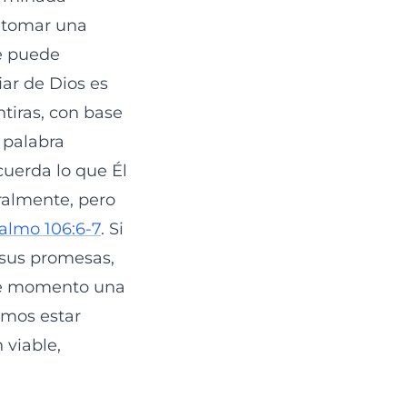
n tomar una
re puede
iar de Dios es
tiras, con base
 palabra
cuerda lo que Él
ralmente, pero
almo 106:6-7
. Si
 sus promesas,
ste momento una
emos estar
 viable,