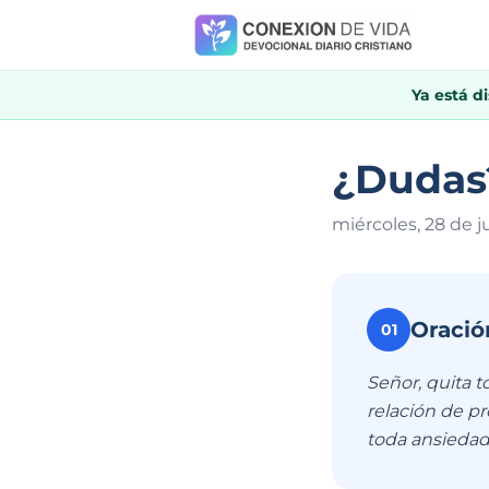
Ya está d
¿Dudas?
miércoles, 28 de j
Oració
01
Señor, quita 
relación de pr
toda ansiedad