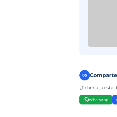
Compart
05
¿Te bendijo este 
WhatsApp