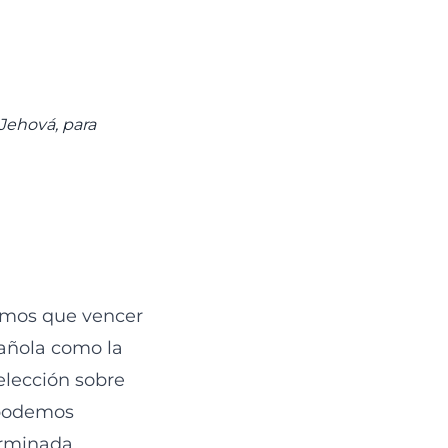
 Jehová, para
emos que vencer
pañola como la
elección sobre
 podemos
erminada