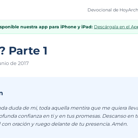
Devocional de Hoy
Arch
isponible nuestra app para iPhone y iPad:
Descárgala en el Ap
 Parte 1
unio de 201
7
n
toda duda de mi, toda aquella mentira que me quiera llev
ofunda confianza en ti y en tus promesas. Descanso en ti
 con oración y ruego delante de tu presencia. Amén.