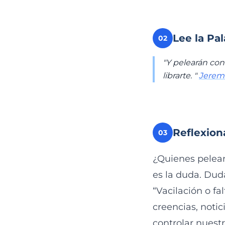
Lee la Pa
02
"Y pelearán con
librarte. "
Jeremí
Reflexion
03
¿Quienes pelea
es la duda. Dud
“Vacilación o fa
creencias, noti
controlar nuest