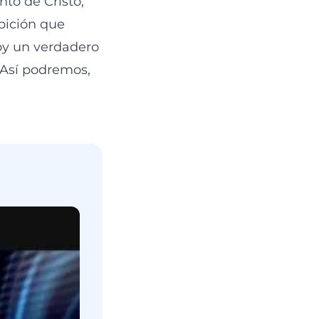
to de Cristo,
bición que
oy un verdadero
 Así podremos,