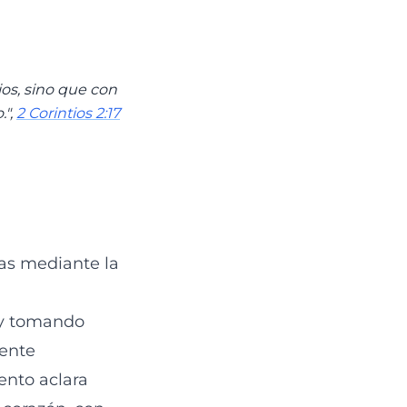
os, sino que con
.",
2 Corintios 2:17
ias mediante la
 y tomando
mente
ento aclara