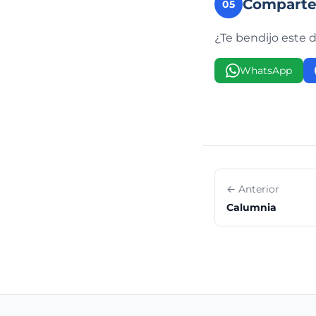
Compart
05
¿Te bendijo este 
WhatsApp
← Anterior
Calumnia