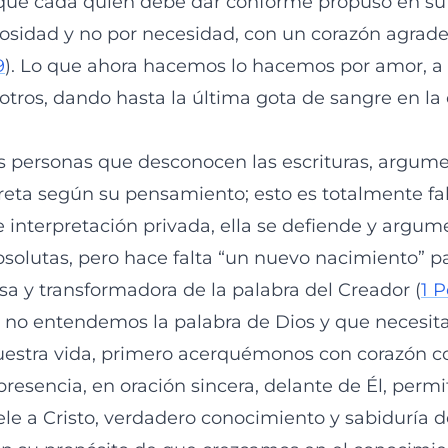
que cada quien debe dar conforme propuso en su 
osidad y no por necesidad, con un corazón agrad
9
). Lo que ahora hacemos lo hacemos por amor, a
otros, dando hasta la última gota de sangre en la 
s personas que desconocen las escrituras, argum
preta según su pensamiento; esto es totalmente fal
e interpretación privada, ella se defiende y argum
solutas, pero hace falta “un nuevo nacimiento” p
sa y transformadora de la palabra del Creador (
1 P
e no entendemos la palabra de Dios y que necesi
estra vida, primero acerquémonos con corazón co
presencia, en oración sincera, delante de Él, per
vele a Cristo, verdadero conocimiento y sabiduría 