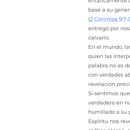
enfáticamente 
base a su gener
(
2 Corintios 9:7-
entregó por nos
calvario.
En el mundo, la
quien las inter
palabra no es d
con verdades ab
revelación preci
Si sentimos qu
verdadero en nu
humillado a su 
Espíritu nos re