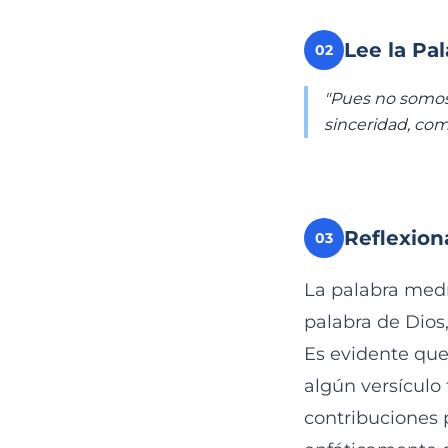
Lee la Pa
02
"Pues no somos
sinceridad, com
Reflexion
03
La palabra medr
palabra de Dios,
Es evidente que
algún versículo
contribuciones p