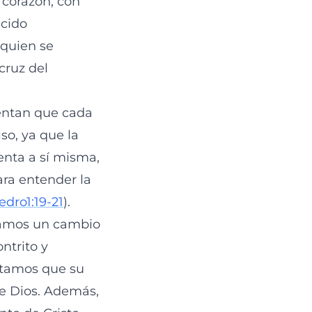
corazón, con
ecido
 quien se
cruz del
entan que cada
so, ya que la
enta a sí misma,
ara entender la
edro1:19-21
).
tamos un cambio
ntrito y
mitamos que su
de Dios. Además,