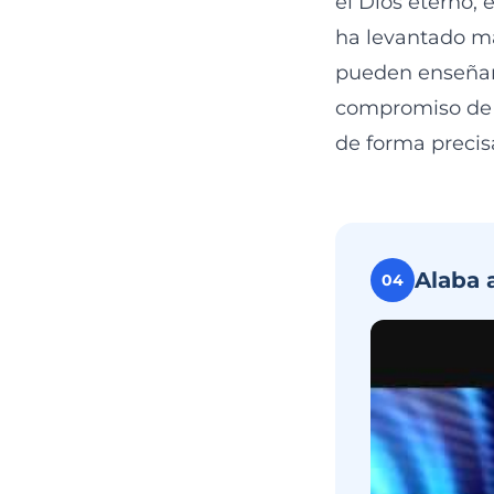
el Dios eterno,
ha levantado ma
pueden enseñarn
compromiso de e
de forma precisa
Alaba 
04