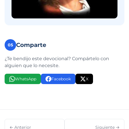
Comparte
05
¿Te bendijo este devocional? Compártelo con
alguien que lo necesite.
WhatsApp
Facebook
X
← Anterior
Siguiente →