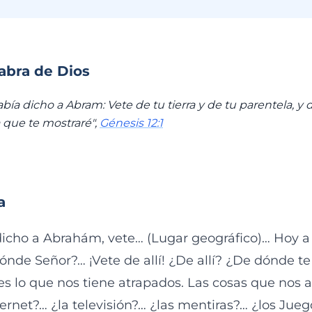
labra de Dios
ía dicho a Abram: Vete de tu tierra y de tu parentela, y d
ra que te mostraré",
Génesis 12:1
a
icho a Abrahám, vete… (Lugar geográfico)… Hoy a t
dónde Señor?… ¡Vete de allí! ¿De allí? ¿De dónde te
 lo que nos tiene atrapados. Las cosas que nos a
ternet?… ¿la televisión?… ¿las mentiras?… ¿los Jue