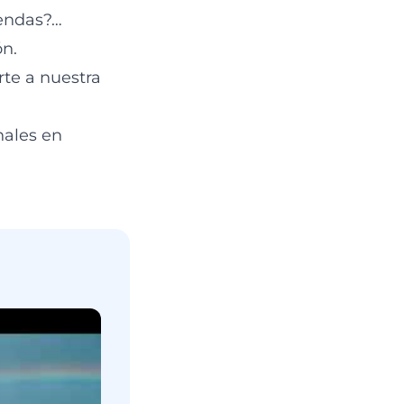
iendas?…
ón.
te a nuestra
nales en