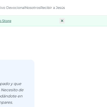
ivo Devocional
Nosotros
Recibir a Jesús
p Store
apado y que
. Necesito de
gradándote en
mpares.