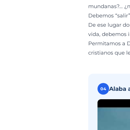
mundanas?… ¿mal
Debemos “salir”
De ese lugar do
vida, debemos i
Permitamos a Di
cristianos que l
Alaba 
04