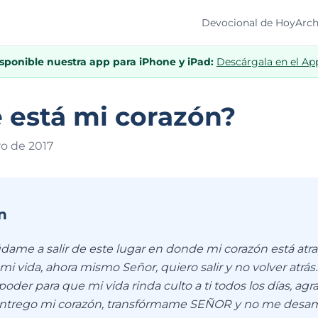
Devocional de Hoy
Arch
isponible nuestra app para iPhone y iPad:
Descárgala en el Ap
 está mi corazón?
ro de 201
7
n
údame a salir de este lugar en donde mi corazón está atr
mi vida, ahora mismo Señor, quiero salir y no volver atrás
 poder para que mi vida rinda culto a ti todos los días, a
 entrego mi corazón, transfórmame SEÑOR y no me desa