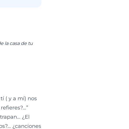
e la casa de tu
í ( y a mí) nos
 refieres?…”
trapan… ¿El
gos?… ¿canciones