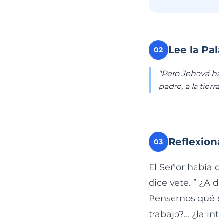
Lee la Pa
02
"Pero Jehová hab
padre, a la tier
Reflexion
03
El Señor había d
dice vete. ” ¿A 
Pensemos qué es
trabajo?… ¿la in