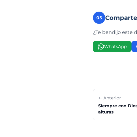
Compart
05
¿Te bendijo este 
WhatsApp
← Anterior
Siempre con Dio
alturas