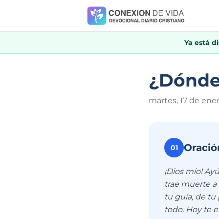
Ya está d
¿Dónde
martes, 17 de ene
Oració
01
¡Dios mío! Ay
trae muerte a 
tu guía, de tu
todo. Hoy te