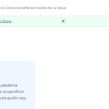
ivo Devocional
Nosotros
Recibir a Jesús
p Store
iudadanía
al sacrificio
hora quién soy.