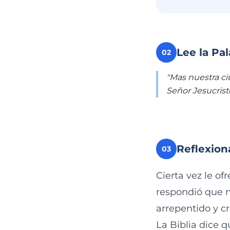
Lee la Pa
02
"Mas nuestra ci
Señor Jesucristo
Reflexion
03
Cierta vez le o
respondió que n
arrepentido y cr
La Biblia dice