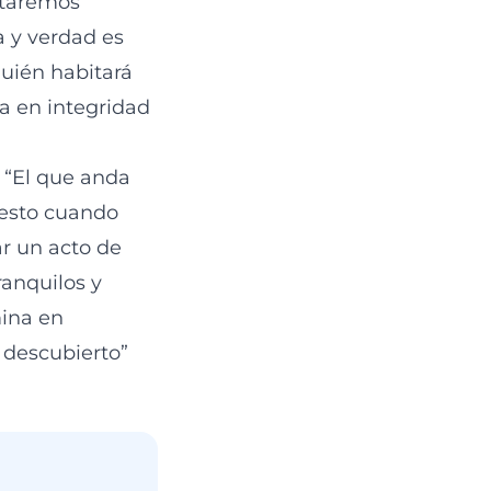
staremos
a y verdad es
uién habitará
a en integridad
o “El que anda
fiesto cuando
r un acto de
ranquilos y
ina en
 descubierto”