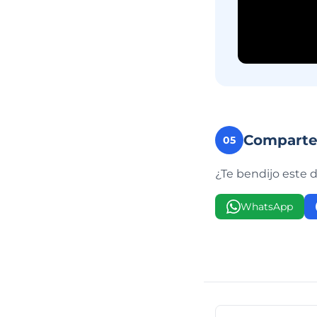
Compart
05
¿Te bendijo este 
WhatsApp