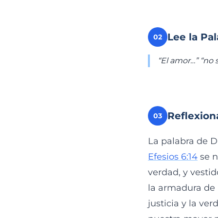
Lee la Pa
02
“El amor…” “no s
Reflexion
03
La palabra de D
Efesios 6:14
se n
verdad, y vestid
la armadura de D
justicia y la ve