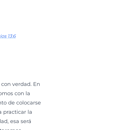
ios 13:6
 con verdad. En
lomos con la
unto de colocarse
 practicar la
dad, esa será