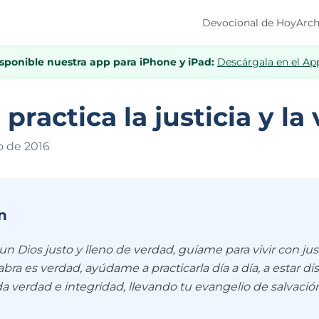
Devocional de Hoy
Arch
isponible nuestra app para iPhone y iPad:
Descárgala en el Ap
practica la justicia y la
o de 201
6
n
un Dios justo y lleno de verdad, guíame para vivir con jus
abra es verdad, ayúdame a practicarla día a día, a estar di
a verdad e integridad, llevando tu evangelio de salvació