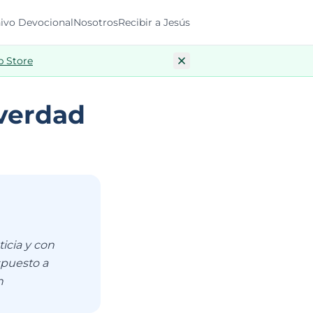
ivo Devocional
Nosotros
Recibir a Jesús
p Store
 verdad
ticia y con
spuesto a
n