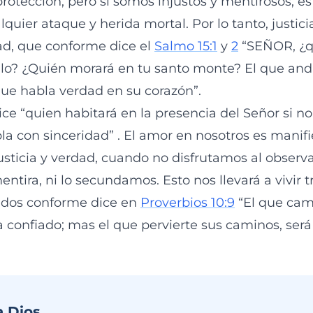
rotección, pero si somos injustos y mentirosos, e
quier ataque y herida mortal. Por lo tanto, justici
dad, que conforme dice el
Salmo 15:1
y
2
“SEÑOR, ¿q
lo? ¿Quién morará en tu santo monte? El que and
 que habla verdad en su corazón”.
ce “quien habitará en la presencia del Señor si n
bla con sinceridad” . El amor en nosotros es mani
sticia y verdad, cuando no disfrutamos al observa
mentira, ni lo secundamos. Esto nos llevará a vivir t
idos conforme dice en
Proverbios 10:9
“El que cam
a confiado; mas el que pervierte sus caminos, será
a Dios