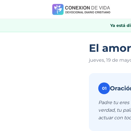
Ya está d
El amor 
jueves, 19 de may
Oració
01
Padre tu eres 
verdad, tu pal
actuar con tod