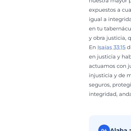
nuestra mayor p
expuestos a cual
igual a integri
en tu tabernácu
y obra justicia,
En
Isaías 33:15
di
en justicia y ha
actuamos con ju
injusticia y de 
seguros, proteg
integridad, and
Alaba 
04