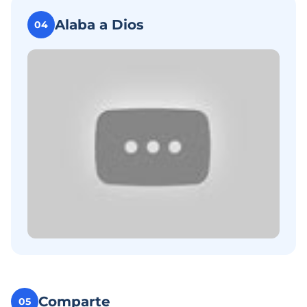
Alaba a Dios
04
Comparte
05