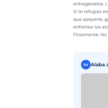
entregárselos. 
Si te refugias 
que apoyarte, g
enfrentar los a
Finalmente: No 
Alaba 
04