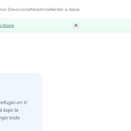
ivo Devocional
Nosotros
Recibir a Jesús
p Store
efugio en ti
á bajo la
ongo toda