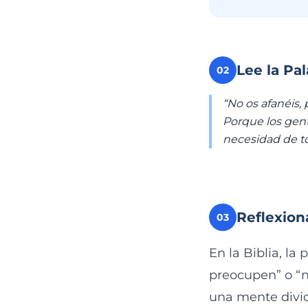
Lee la Pa
02
“No os afanéis
Porque los gent
necesidad de to
Reflexion
03
En la Biblia, la
preocupen” o “n
una mente divid