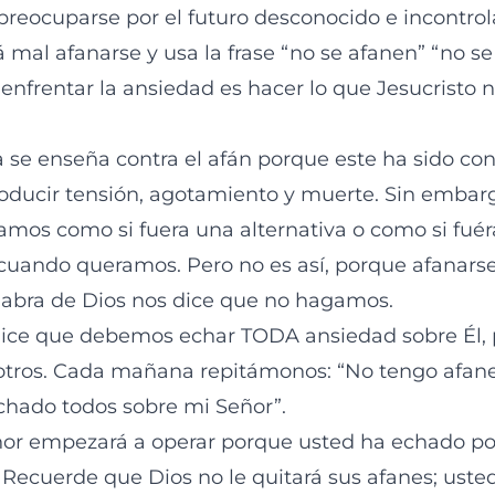
preocuparse por el futuro desconocido e incontrol
 mal afanarse y usa la frase “no se afanen” “no s
enfrentar la ansiedad es hacer lo que Jesucristo n
ia se enseña contra el afán porque este ha sido co
oducir tensión, agotamiento y muerte. Sin emba
amos como si fuera una alternativa o como si fuér
cuando queramos. Pero no es así, porque afanarse
labra de Dios nos dice que no hagamos.
dice que debemos echar TODA ansiedad sobre Él, 
tros. Cada mañana repitámonos: “No tengo afane
chado todos sobre mi Señor”.
ñor empezará a operar porque usted ha echado por 
. Recuerde que Dios no le quitará sus afanes; uste