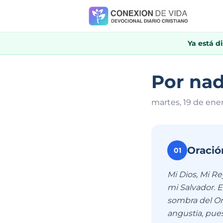
Ya está d
Por nad
martes, 19 de ene
Oració
01
Mi Dios, Mi Re
mi Salvador. El
sombra del Om
angustia, pue