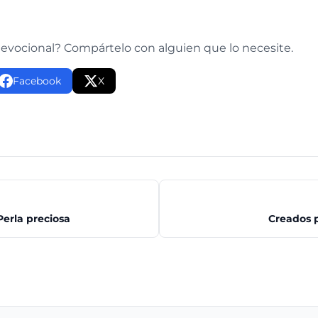
e
devocional? Compártelo con alguien que lo necesite.
Facebook
X
 Perla preciosa
Creados p