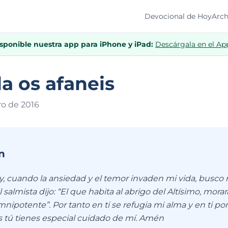
Devocional de Hoy
Arch
isponible nuestra app para iPhone y iPad:
Descárgala en el Ap
a os afaneis
ro de 201
6
n
y, cuando la ansiedad y el temor invaden mi vida, busco r
 salmista dijo: “El que habita al abrigo del Altísimo, morar
nipotente”. Por tanto en ti se refugia mi alma y en ti p
s tú tienes especial cuidado de mí. Amén