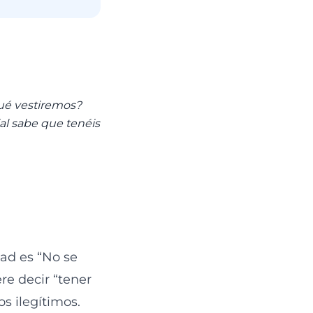
ué vestiremos?
al sabe que tenéis
dad es “No se
re decir “tener
s ilegítimos.