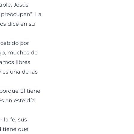
able, Jesús
e preocupen”. La
os dice en su
ncebido por
rgo, muchos de
amos libres
 es una de las
porque Él tiene
s en este día
la fe, sus
d tiene que