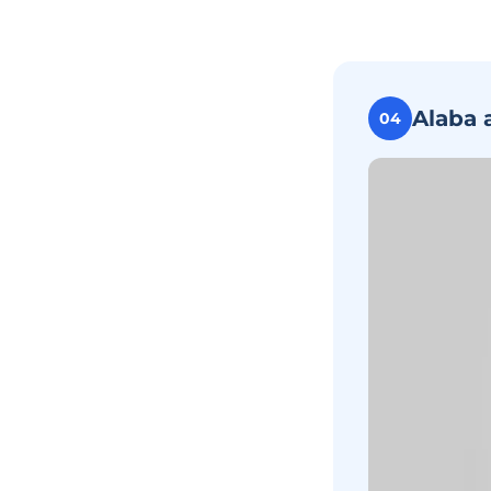
Alaba 
04