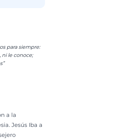
ros para siempre:
 ni le conoce;
s”
n a la
sia. Jesús Iba a
sejero