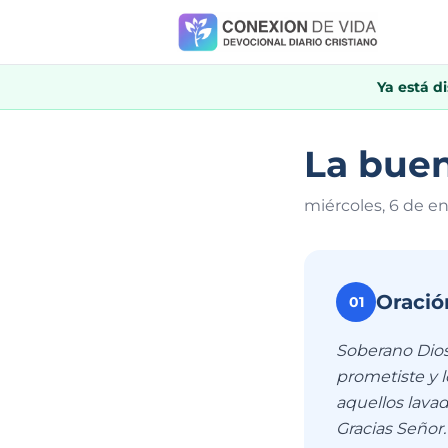
Ya está d
La buen
miércoles, 6 de e
Oració
01
Soberano Dios,
prometiste y 
aquellos lavad
Gracias Señor