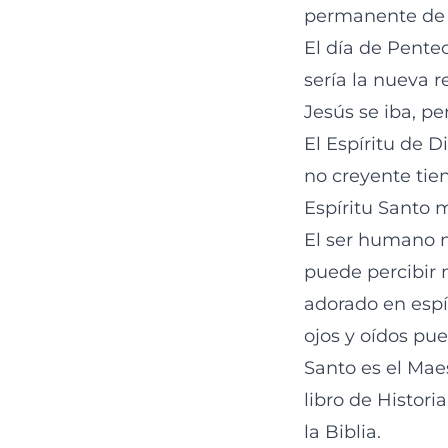
permanente de e
El día de Pentec
sería la nueva r
Jesús se iba, pe
El Espíritu de D
no creyente tie
Espíritu Santo m
El ser humano n
puede percibir n
adorado en espír
ojos y oídos pue
Santo es el Maes
libro de Histori
la Biblia.