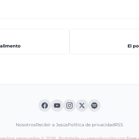
 alimento
El p
Nosotros
Recibir a Jesús
Política de privacidad
RSS
erechos reservados © 2026. Prohibida su reproducción con fines 