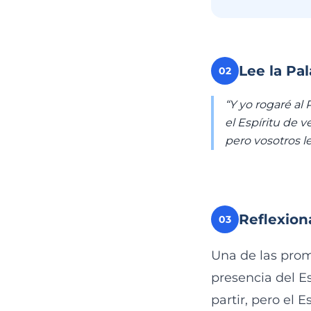
Lee la Pa
02
“Y yo rogaré al
el Espíritu de v
pero vosotros l
Reflexion
03
Una de las prom
presencia del Es
partir, pero el 