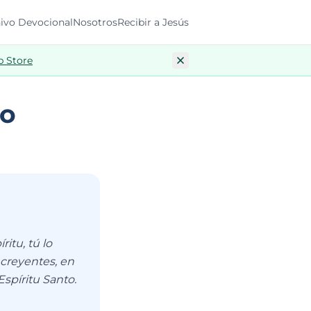
ivo Devocional
Nosotros
Recibir a Jesús
p Store
to
itu, tú lo
 creyentes, en
Espíritu Santo.