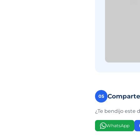
Compart
05
¿Te bendijo este 
WhatsApp