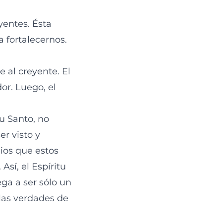
yentes. Ésta
a fortalecernos.
e al creyente. El
or. Luego, el
u Santo, no
er visto y
Dios que estos
Así, el Espíritu
ega a ser sólo un
 las verdades de